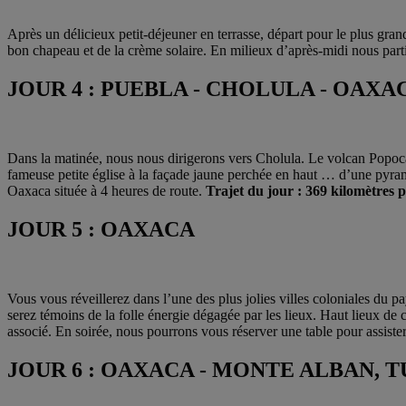
Après un délicieux petit-déjeuner en terrasse, départ pour le plus gr
bon chapeau et de la crème solaire. En milieux d’après-midi nous parti
JOUR 4 : PUEBLA - CHOLULA - OAXA
Dans la matinée, nous nous dirigerons vers Cholula. Le volcan Popocat
fameuse petite église à la façade jaune perchée en haut … d’une pyram
Oaxaca située à 4 heures de route.
Trajet du jour : 369 kilomètres 
JOUR 5 : OAXACA
Vous vous réveillerez dans l’une des plus jolies villes coloniales du p
serez témoins de la folle énergie dégagée par les lieux. Haut lieux d
associé. En soirée, nous pourrons vous réserver une table pour assister
JOUR 6 : OAXACA - MONTE ALBAN, 