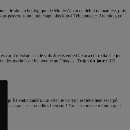
ramme : le site archéologique de Monte Alban en début de matinée, puis
Nous passerons une nuit étape plus loin à Tehuantepec. Attention, ce
s car il n’existe pas de vols directs entre Oaxaca et Tuxtla. Ce jour
ythme des marimbas : bienvenue au Chiapas.
Trajet du jour : 311
 jusqu’à l’embarcadère. En effet, le canyon est tellement escarpé
ignade… sans les crocodiles bien sûr ! Nous serons de retour à quai
te.