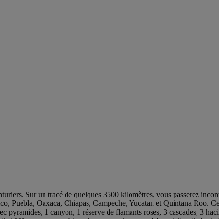
iers. Sur un tracé de quelques 3500 kilomètres, vous passerez incont
Mexico, Puebla, Oaxaca, Chiapas, Campeche, Yucatan et Quintana Roo. Ce t
avec pyramides, 1 canyon, 1 réserve de flamants roses, 3 cascades, 3 ha