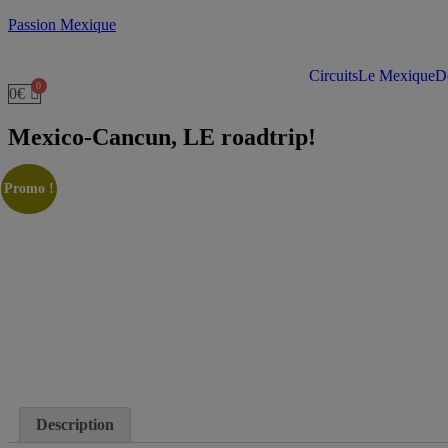
Passion Mexique
Circuits
Le Mexique
De
0
€
Mexico-Cancun, LE roadtrip!
Promo !
Description