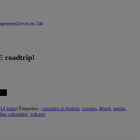
agements
Devis en 24h
 roadtrip!
GE
14 jours)
Étiquettes :
cascades et rivières
,
cenotes
,
désert
,
jungle
,
lles coloniales
,
volcans