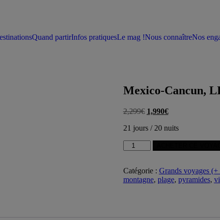
stinations
Quand partir
Infos pratiques
Le mag !
Nous connaître
Nos eng
Mexico-Cancun, LE
2,299
€
Le
1,990
€
Le
prix
prix
21 jours / 20 nuits
initial
actuel
était :
est :
quantité
ACHETER CE VOYA
2,299€.
1,990€.
de
Mexico-
Catégorie :
Grands voyages (+ 
Cancun,
montagne
,
plage
,
pyramides
,
vi
LE
roadtrip!