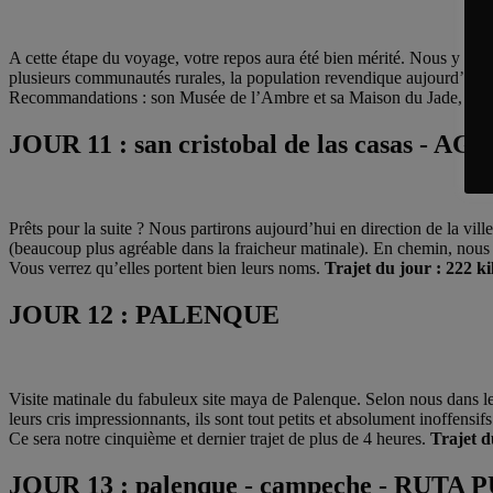
A cette étape du voyage, votre repos aura été bien mérité. Nous y rest
plusieurs communautés rurales, la population revendique aujourd’hui s
Recommandations : son Musée de l’Ambre et sa Maison du Jade, deux
JOUR 11 : san cristobal de las casas - 
Prêts pour la suite ? Nous partirons aujourd’hui en direction de la v
(beaucoup plus agréable dans la fraicheur matinale). En chemin, nous
Vous verrez qu’elles portent bien leurs noms.
Trajet du jour : 222 k
JOUR 12 : PALENQUE
Visite matinale du fabuleux site maya de Palenque. Selon nous dans l
leurs cris impressionnants, ils sont tout petits et absolument inoffens
Ce sera notre cinquième et dernier trajet de plus de 4 heures.
Trajet d
JOUR 13 : palenque - campeche - RUTA 