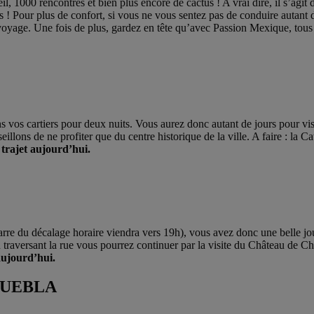
l, 1000 rencontres et bien plus encore de cactus ! A vrai dire, il s’agit
s ! Pour plus de confort, si vous ne vous sentez pas de conduire autant
yage. Une fois de plus, gardez en tête qu’avec Passion Mexique, tous l
vos cartiers pour deux nuits. Vous aurez donc autant de jours pour visite
eillons de ne profiter que du centre historique de la ville. A faire : la
trajet aujourd’hui.
 barre du décalage horaire viendra vers 19h), vous avez donc une belle 
traversant la rue vous pourrez continuer par la visite du Château de Ch
aujourd’hui.
PUEBLA