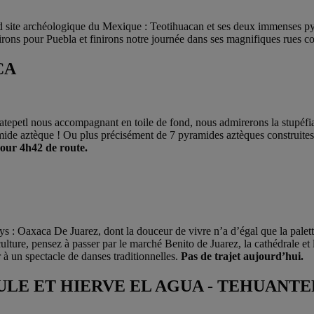
and site archéologique du Mexique : Teotihuacan et ses deux immenses p
rons pour Puebla et finirons notre journée dans ses magnifiques rues co
CA
epetl nous accompagnant en toile de fond, nous admirerons la stupéfian
ide aztèque ! Ou plus précisément de 7 pyramides aztèques construites l
pour 4h42 de route.
ays : Oaxaca De Juarez, dont la douceur de vivre n’a d’égal que la palet
e culture, pensez à passer par le marché Benito de Juarez, la cathédral
 à un spectacle de danses traditionnelles.
Pas de trajet aujourd’hui.
TULE ET HIERVE EL AGUA - TEHUANT