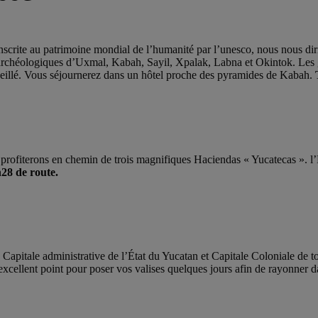
t inscrite au patrimoine mondial de l’humanité par l’unesco, nous nous di
archéologiques d’Uxmal, Kabah, Sayil, Xpalak, Labna et Okintok. Les gr
seillé. Vous séjournerez dans un hôtel proche des pyramides de Kabah.
T
s profiterons en chemin de trois magnifiques Haciendas « Yucatecas ». 
28 de route.
la Capitale administrative de l’État du Yucatan et Capitale Coloniale de t
 excellent point pour poser vos valises quelques jours afin de rayonner d