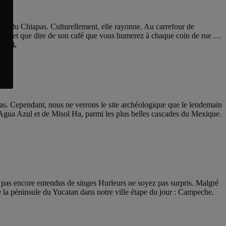
eurs du Chiapas. Culturellement, elle rayonne. Au carrefour de
ffinée et que dire de son café que vous humerez à chaque coin de rue …
’hui.
pas. Cependant, nous ne verrons le site archéologique que le lendemain
’Agua Azul et de Misol Ha, parmi les plus belles cascades du Mexique.
 pas encore entendus de singes Hurleurs ne soyez pas surpris. Malgré
re la péninsule du Yucatan dans notre ville étape du jour : Campeche.