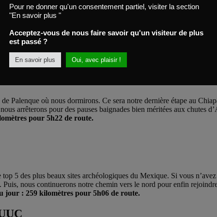
Pour ne donner qu'un consentement partiel, visiter la section
"En savoir plus "
erons deux nuits. San Cristobal est une petite ville nichée dans les haut
Acceptez-vous de nous faire savoir qu'un visiteur de plus
es origines préhispaniques. Sa cuisine est particulièrement riche et ra
est passé ?
 ressources précieuses des anciens Zapotèques.
Pas de trajet aujourd
En savoir plus
Oui, avec plaisir !
AGUA AZUL - MISOL-HA - palenque
ille de Palenque où nous dormirons. Ce sera notre dernière étape au Chia
 nous arrêterons pour des pauses baignades bien méritées aux chutes d
ilomètres pour 5h22 de route.
e top 5 des plus beaux sites archéologiques du Mexique. Si vous n’avez
ifs. Puis, nous continuerons notre chemin vers le nord pour enfin rejoind
u jour : 259 kilomètres pour 5h06 de route.
PUUC