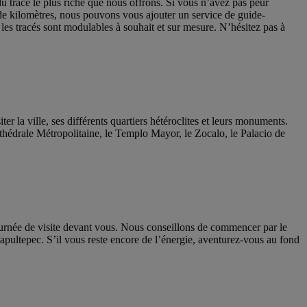
 du tracé le plus riche que nous offrons. Si vous n’avez pas peur
 de kilomètres, nous pouvons vous ajouter un service de guide-
es tracés sont modulables à souhait et sur mesure. N’hésitez pas à
r la ville, ses différents quartiers hétéroclites et leurs monuments.
 Cathédrale Métropolitaine, le Templo Mayor, le Zocalo, le Palacio de
journée de visite devant vous. Nous conseillons de commencer par le
apultepec. S’il vous reste encore de l’énergie, aventurez-vous au fond