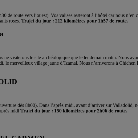
 de route vers l’ouest). Vos valises resteront à l’hôtel car nous n’en c
ants roses.
Trajet du jour : 212 kilomètres pour 1h57 de route.
a
us ne visiterons le site archéologique que le lendemain matin. Nous avo
di, le merveilleux village jaune d’Izamal. Nous n’arriverons à Chichen It
OLID
ouverture dès 8h00). Dans l’après-midi, avant d’arriver sur Valladolid, 
après midi
Trajet du jour : 150 kilomètres pour 2h06 de route.