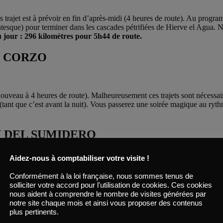
os trajet est à prévoir en fin d’après-midi (4 heures de route). Au prog
gantesque) pour terminer dans les cascades pétrifiées de Hierve el Agua. 
 jour : 296 kilomètres pour 5h44 de route.
E CORZO
ouveau à 4 heures de route). Malheureusement ces trajets sont nécessaire
e (tant que c’est avant la nuit). Vous passerez une soirée magique au r
N DEL SUMIDERO
Aidez-nous à comptabiliser votre visite !
 : façon de parler car de votre hôtel vous n’aurez que descendre à pied
Conformément à la loi française, nous sommes tenus de
 bateau, cascades, crocodiles, singes, parois verticales de 1000m, et ba
solliciter votre accord pour l'utilisation de cookies. Ces cookies
de las Casas.
Trajet du jour : 50 kilomètres pour 50 minutes de rou
nous aident à comprendre le nombre de visites générées par
notre site chaque mois et ainsi vous proposer des contenus
- SAN CRISTOBAL DE LAS CASAS
plus pertinents.