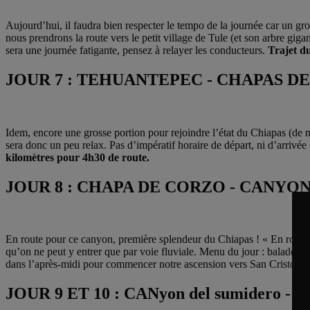
Aujourd’hui, il faudra bien respecter le tempo de la journée car un gr
nous prendrons la route vers le petit village de Tule (et son arbre gi
sera une journée fatigante, pensez à relayer les conducteurs.
Trajet du
JOUR 7 : TEHUANTEPEC - CHAPAS D
Idem, encore une grosse portion pour rejoindre l’état du Chiapas (de n
sera donc un peu relax. Pas d’impératif horaire de départ, ni d’arrivé
kilomètres pour 4h30 de route.
JOUR 8 : CHAPA DE CORZO - CANYO
En route pour ce canyon, première splendeur du Chiapas ! « En route »
qu’on ne peut y entrer que par voie fluviale. Menu du jour : balade en
dans l’après-midi pour commencer notre ascension vers San Cristobal 
JOUR 9 ET 10 : CANyon del sumidero 