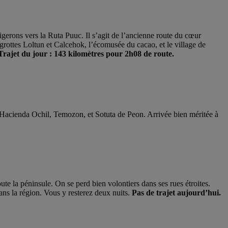
rigerons vers la Ruta Puuc. Il s’agit de l’ancienne route du cœur
ottes Loltun et Calcehok, l’écomusée du cacao, et le village de
rajet du jour : 143 kilomètres pour 2h08 de route.
l’Hacienda Ochil, Temozon, et Sotuta de Peon. Arrivée bien méritée à
oute la péninsule. On se perd bien volontiers dans ses rues étroites.
ans la région. Vous y resterez deux nuits.
Pas de trajet aujourd’hui.