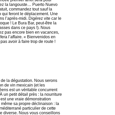
imez la langouste… Puerto Nuevo
ratuit, commandez tout sauf la
go qui feront le déplacement. Une
s l’après-midi. Digérez vite car le
oque ! Le Bura Bar, peut-être la
rasses dans ce pays !). Nous
iez pas encore bien en vacances,
fera l’affaire. « Bienvenidos en
s avoir à faire trop de route !
e de la dégustation. Nous serons
n de vin mexicain (et les
éens est un véritable concurrent
un petit détail près : la nourriture
 est une vraie démonstration
a même sa propre déclinaison : la
méditerrané particulier de cette
que diverse. Nous vous conseillons