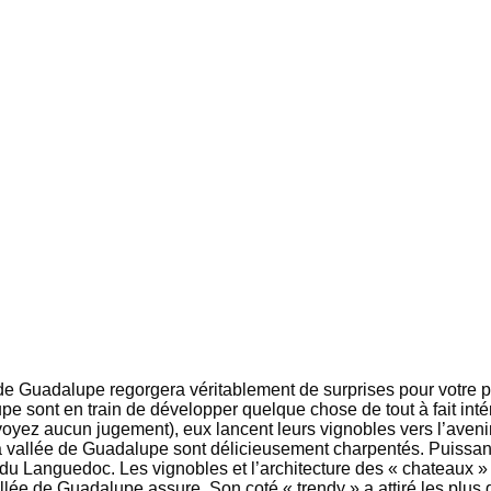
e Guadalupe regorgera véritablement de surprises pour votre pa
upe sont en train de développer quelque chose de tout à fait int
’y voyez aucun jugement), eux lancent leurs vignobles vers l’aven
 la vallée de Guadalupe sont délicieusement charpentés. Puiss
du Languedoc. Les vignobles et l’architecture des « chateaux »
llée de Guadalupe assure. Son coté « trendy » a attiré les plus