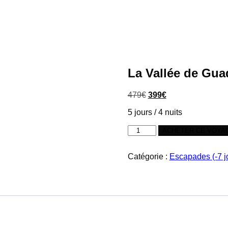
La Vallée de Gua
479
€
399
€
5 jours / 4 nuits
ACHETER CE VOYA
Catégorie :
Escapades (-7 j