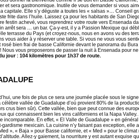
er et sera gastronomique. Inutile de vous demander si vous a
la capitale. Elle s’y déguste a toutes les « salsas »… Conseil g
te frite dans l’huile. Laissez ça pour les habitants de San Die
tre festin achevé, vous reprendrez votre route vers Ensenada dan
n arrêt sera … un bar. Ça-y-est, il y a Passion Mexique qui débl
elle terrasse du Pays (et croyez-nous, nous en avons vu des ter
ns vous aider à y réserver une table. Si vous ne vous vous sent
t rosé bien frai de basse Californie devant le panorama du Bura 
! Nous vous proposerons de passer la nuit à Ensenada pour ne pa
 du jour : 104 kilomètres pour 1h37 de route.
UADALUPE
’hui, une fois de plus ce sera une journée placée sous le sign
a célèbre vallée de Guadalupe d’où provient 80% de la productio
rs crus bien sûr). Cette vallée, bien que peut connue des europ
ux qui connaissent bien les vins californiens et la Napa Valley. À 
te incomparable. En effet, « El Valle de Guadalupe » en général
-gardisme mexicain. La cuisine n’y faisant pas exception, elle 
ed », « Baja » pour Basse californie, et « Med » pour le climat 
d’altitude. Allez-y gaiement, la nourriture y est autant exquise 