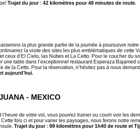
pe!
Trajet du jour : 42 kilomètres pour 48 minutes de route.
sserons la plus grande partie de la journée à poursuivre notre 
ntinuerez la visite des sites les plus emblématiques de cette V
et ceux d’El Cielo, las Nubes et La Cetto. Pour le coucher du so
er une table dans l’exceptionnel restaurant Esperaza Bajamed 
le de la Cetto. Pour la réservation, n’hésitez pas à nous deman
et aujourd’hui.
IJUANA - MEXICO
 l’heure de votre vol, vous pourrez trainer ou courir voir les de
 Cette fois ci et pour varier les paysages, nous ferons notre rem
nsule.
Trajet du jour : 99 kilomètres pour 1h40 de route et T