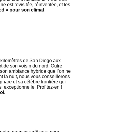
ne est revisitée, réinventée, et les
ed » pour son climat
s kilomètres de San Diego aux
rt de son voisin du nord. Outre
ste son ambiance hybride que l’on ne
t la nuit, nous vous conseillerons
 phare et sa célèbre frontière qui
i exceptionnelle. Profitez-en !
ol.
notre premier arrêt sera pour