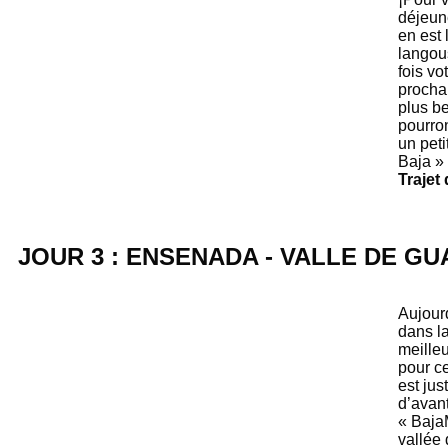
déjeun
en est 
langous
fois vo
prochai
plus b
pourro
un peti
Baja » 
Trajet
JOUR 3 : ENSENADA - VALLE DE G
Aujourd
dans l
meilleu
pour ce
est jus
d’avant
« BajaM
vallée 