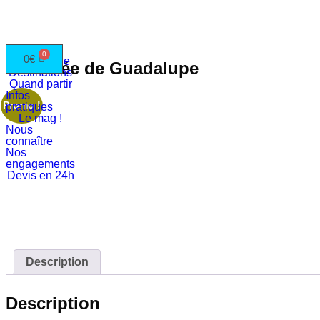
Circuits
0
€
Le Mexique
La Vallée de Guadalupe
Destinations
Quand partir
Infos
Promo !
pratiques
Le mag !
Nous
connaître
Nos
engagements
Devis en 24h
Description
Description