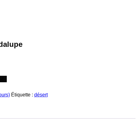
dalupe
GE
ours)
Étiquette :
désert