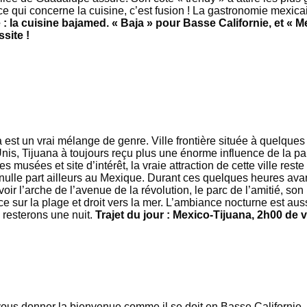
 ce qui concerne la cuisine, c’est fusion ! La gastronomie mexicai
 la cuisine bajamed. « Baja » pour Basse Californie, et « M
site !
 est un vrai mélange de genre. Ville frontière située à quelque
nis, Tijuana à toujours reçu plus une énorme influence de la pa
s musées et site d’intérêt, la vraie attraction de cette ville re
nulle part ailleurs au Mexique. Durant ces quelques heures avan
 voir l’arche de l’avenue de la révolution, le parc de l’amitié, son
e sur la plage et droit vers la mer. L’ambiance nocturne est auss
resterons une nuit.
Trajet du jour : Mexico-Tijuana, 2h00 de v
ous donner la bienvenue comme il se doit en Basse Californie, 