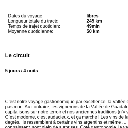
Dates du voyage :
libres
Longueur totale du tracé:
245 km
Temps de trajet quotidien:
49min
Moyenne quotidienne:
50 km
Le circuit
5 jours / 4 nuits
C’est notre voyage gastronomique par excellence, la Vallée d
pas mort. Au contraire, les vignerons de la Vallée de Guadal
capitalisons sur notre terroir et nos anciennes traditions (n
C’est moderne, c’est audacieux, et ça marche ! Les vins de
degrés, ils ressemblent à certains vins argentins et même … 
connaissent, sont plein de surprises. Coté gastronomie, la va