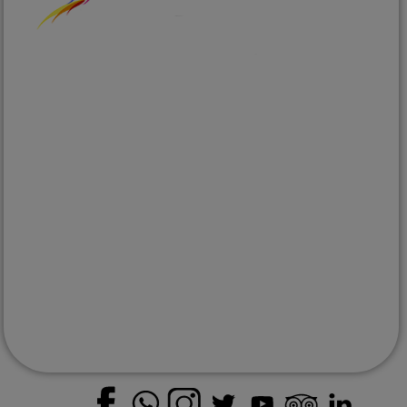
Voyages sur mesure au Mexique
depuis plus de 15 ans
EXPLORER
Le Mexique
Destinations
Quand partir
Informations pratiques
Histoire du Mexique
Le magazine
Nos engagements
CONTACT
info@passionmexique.com
+52 811 679 6896