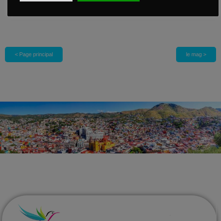
Revenir à nos circuits
< Page principal
le mag >