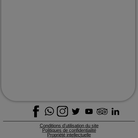
depuis plus de 15 ans
EXPLORER
Le Mexique
Destinations
Quand partir
Informations pratiques
Histoire du Mexique
Le magazine
Nos engagements
CONTACT
info@passionmexique.com
+52 811 679 6896
Conditions d'utilisation du site
Politiques de confidentialité
Propriété intellectuelle