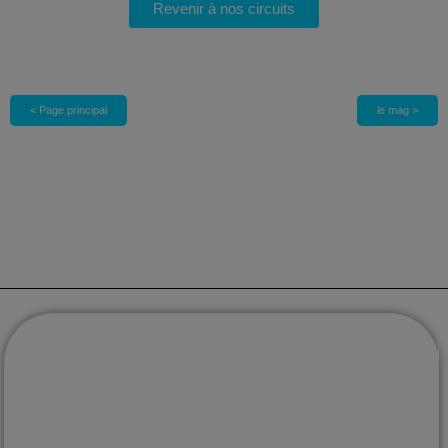
Revenir à nos circuits
< Page principal
le mag >
Voyages sur mesure au Mexique