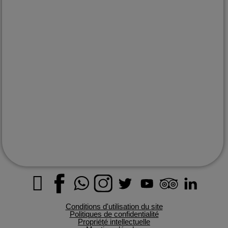
depuis plus de 15 ans
EXPLORER
Le Mexique
Destinations
Quand partir
Informations pratiques
Histoire du Mexique
Le magazine
Nos engagements
CONTACT
info@passionmexique.com
+52 811 679 6896
Conditions d'utilisation du site
Politiques de confidentialité
Propriété intellectuelle