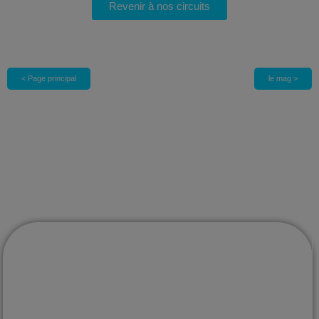
Revenir à nos circuits
< Page principal
le mag >
Voyages sur mesure au Mexique