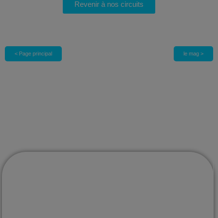
Revenir à nos circuits
< Page principal
le mag >
Voyages sur mesure au Mexique