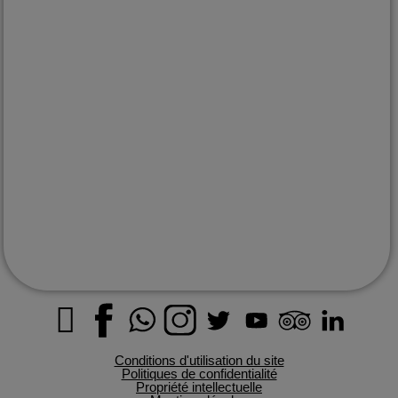
depuis plus de 15 ans
EXPLORER
Le Mexique
Destinations
Quand partir
Informations pratiques
Histoire du Mexique
Le magazine
Nos engagements
CONTACT
info@passionmexique.com
+52 811 679 6896
Conditions d'utilisation du site
Politiques de confidentialité
Propriété intellectuelle